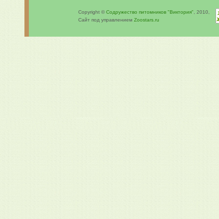
Copyright ©
Содружество питомников "Виктория"
, 2010,
Сайт под управлением
Zoostars.ru