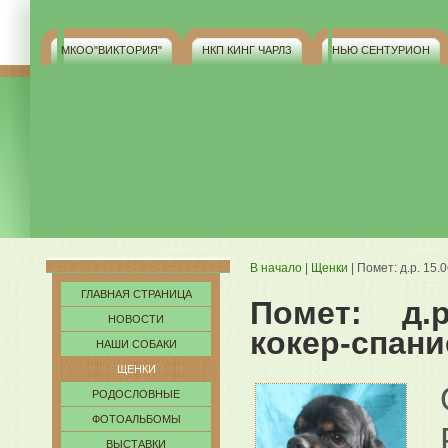
МКОO"ВИКТОРИЯ"
НКП КИНГ ЧАРЛЗ
НЬЮ СЕНТУРИОН
В начало
|
Щенки
| Помет: д.р. 15
ГЛАВНАЯ СТРАНИЦА
Помет: д.р
НОВОСТИ
кокер-спани
НАШИ СОБАКИ
ЩЕНКИ
РОДОСЛОВНЫЕ
ФОТОАЛЬБОМЫ
ВЫСТАВКИ