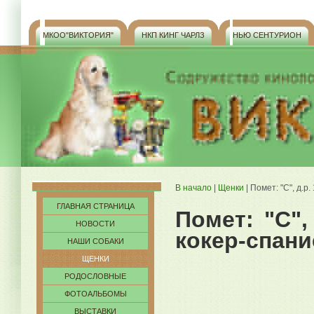
МКОO"ВИКТОРИЯ"
НКП КИНГ ЧАРЛЗ
НЬЮ СЕНТУРИОН
В начало
|
Щенки
| Помет: "C", д.р
ГЛАВНАЯ СТРАНИЦА
Помет: "C",
НОВОСТИ
кокер-спани
НАШИ СОБАКИ
ЩЕНКИ
РОДОСЛОВНЫЕ
ФОТОАЛЬБОМЫ
ВЫСТАВКИ