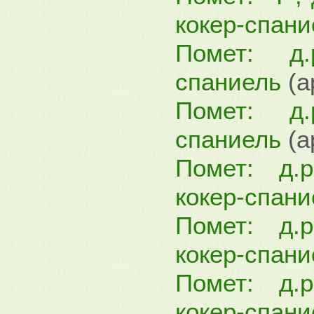
кокер-спани
Помет: д.
спаниель
(а
Помет: д.
спаниель
(а
Помет: д.р
кокер-спани
Помет: д.р
кокер-спани
Помет: д.р
кокер-спани