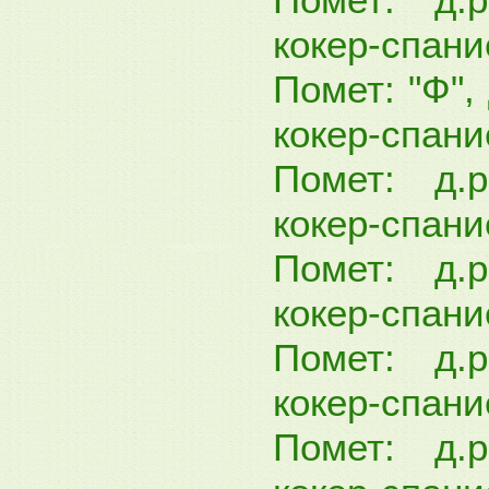
кокер-спани
Помет: "Ф",
кокер-спани
Помет: д.р
кокер-спани
Помет: д.р
кокер-спани
Помет: д.р
кокер-спани
Помет: д.р