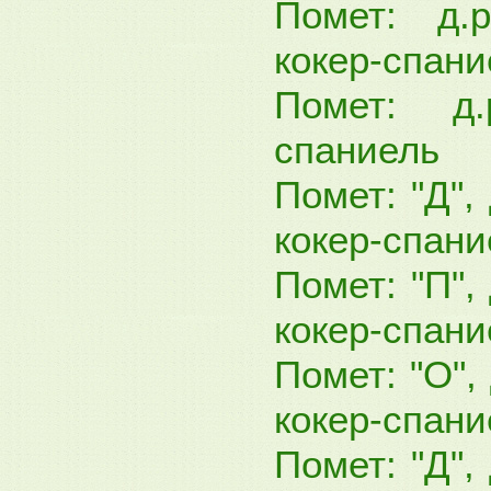
Помет: д.р
кокер-спани
Помет: д.
спаниель
Помет: "Д",
кокер-спани
Помет: "П",
кокер-спани
Помет: "О",
кокер-спани
Помет: "Д",