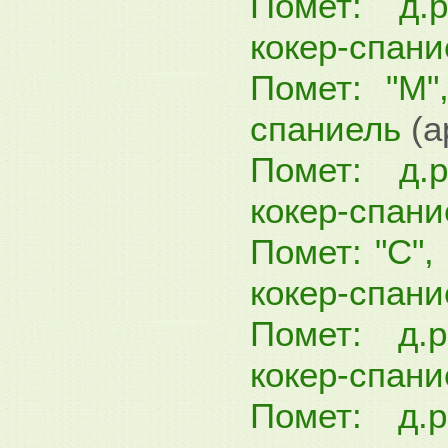
Помет: д.р
кокер-спани
Помет: "М",
спаниель
(а
Помет: д.р
кокер-спани
Помет: "C",
кокер-спани
Помет: д.р
кокер-спани
Помет: д.р