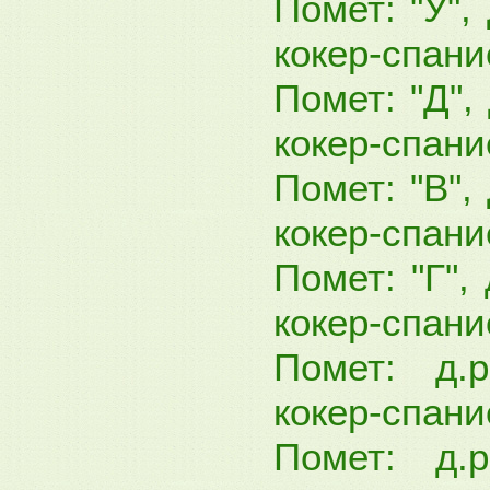
Помет: "У",
кокер-спани
Помет: "Д",
кокер-спани
Помет: "В",
кокер-спани
Помет: "Г",
кокер-спани
Помет: д.р
кокер-спани
Помет: д.р