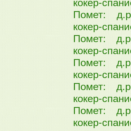
кокер-спани
Помет: д.р
кокер-спани
Помет: д.р
кокер-спани
Помет: д.р
кокер-спани
Помет: д.р
кокер-спани
Помет: д.р
кокер-спани