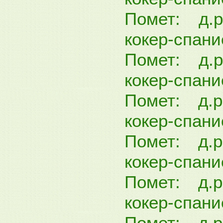
Помет: д.р
кокер-спани
Помет: д.р
кокер-спани
Помет: д.р
кокер-спани
Помет: д.р
кокер-спани
Помет: д.р
кокер-спани
Помет: д.р