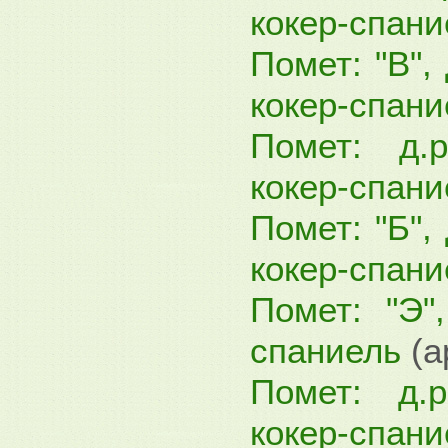
кокер-спани
Помет: "В",
кокер-спани
Помет: д.р
кокер-спани
Помет: "Б",
кокер-спани
Помет: "Э",
спаниель
(а
Помет: д.р
кокер-спани