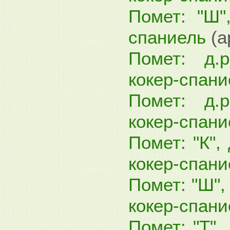
Помет: "Ш",
спаниель
(а
Помет: д.р
кокер-спани
Помет: д.р
кокер-спани
Помет: "К",
кокер-спани
Помет: "Ш",
кокер-спани
Помет: "Т",